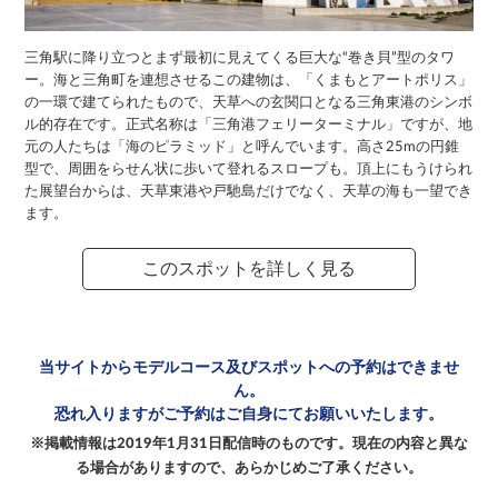
三角駅に降り立つとまず最初に見えてくる巨大な“巻き貝”型のタワ
ー。海と三角町を連想させるこの建物は、「くまもとアートポリス」
の一環で建てられたもので、天草への玄関口となる三角東港のシンボ
ル的存在です。正式名称は「三角港フェリーターミナル」ですが、地
元の人たちは「海のピラミッド」と呼んでいます。高さ25mの円錐
型で、周囲をらせん状に歩いて登れるスロープも。頂上にもうけられ
た展望台からは、天草東港や戸馳島だけでなく、天草の海も一望でき
ます。
このスポットを詳しく見る
当サイトからモデルコース及び
スポットへの予約はできませ
ん。
恐れ入りますがご予約は
ご自身にてお願いいたします。
※掲載情報は2019年1月31日配信時のものです。
現在の内容と異な
る場合がありますので、
あらかじめご了承ください。