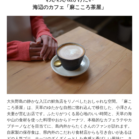
海辺のカフェ「麻こころ茶屋」
大矢野島の静かな入江の鮮魚店をリノベしたおしゃれな空間。「麻こ
ころ茶屋」は、天草のゆたかな自然に惚れ込んで移住した、小澤さん
夫妻が営むお店です。ふたりがつくる居心地のいい時間と、天草の海
や山の食材を使った料理やおからドーナツ、本格的なカフェラテやカ
プチーノなどを目当てに、島内外からたくさんのファンが訪れます。
自家製の保存食は、県内外のこだわり食材店からも引き合いがあるほ
どの人気ブリ。ナッツのざくざくっとした食感と香ばしい風味に、さ