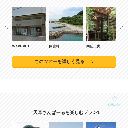
WAVE ACT
白岩崎
陶丘工房
WA
このツアーを詳しく見る
お気に入り
上天草さんぱーるを楽しむプラン1