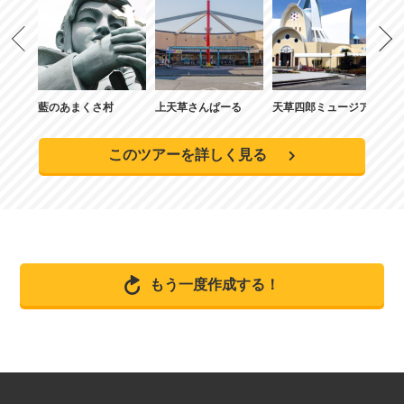
ジアム
藍のあまくさ村
上天草さんぱーる
天草四郎ミュージアム
藍
このツアーを詳しく見る
もう一度作成する！