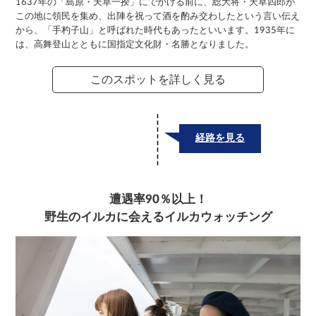
1637年の「島原・天草一揆」にでかける前に、総大将・天草四郎が
この地に領民を集め、出陣を祝って酒を酌み交わしたという言い伝え
から、「手杓子山」と呼ばれた時代もあったといいます。1935年に
は、高舞登山とともに国指定文化財・名勝となりました。
このスポットを詳しく見る
経路を見る
遭遇率90％以上！
野生のイルカに会えるイルカウォッチング