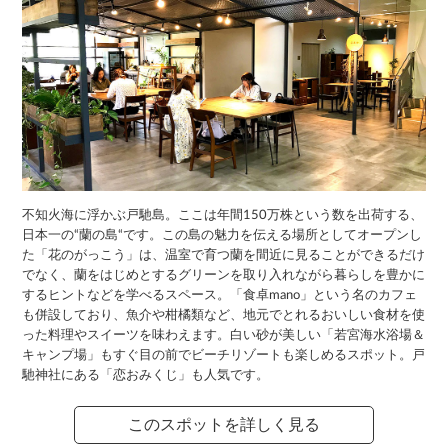
不知火海に浮かぶ戸馳島。ここは年間150万株という数を出荷する、
日本一の“蘭の島“です。この島の魅力を伝える場所としてオープンし
た「花のがっこう」は、温室で育つ蘭を間近に見ることができるだけ
でなく、蘭をはじめとするグリーンを取り入れながら暮らしを豊かに
するヒントなどを学べるスペース。「食卓mano」という名のカフェ
も併設しており、魚介や柑橘類など、地元でとれるおいしい食材を使
った料理やスイーツを味わえます。白い砂が美しい「若宮海水浴場＆
キャンプ場」もすぐ目の前でビーチリゾートも楽しめるスポット。戸
馳神社にある「恋おみくじ」も人気です。
このスポットを詳しく見る