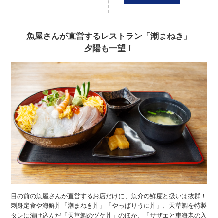
魚屋さんが直営するレストラン「潮まねき」
夕陽も一望！
目の前の魚屋さんが直営するお店だけに、魚介の鮮度と扱いは抜群！
刺身定食や海鮮丼「潮まねき丼」「やっぱりうに丼」、天草鯛を特製
タレに漬け込んだ「天草鯛のヅケ丼」のほか、「サザエと車海老の入