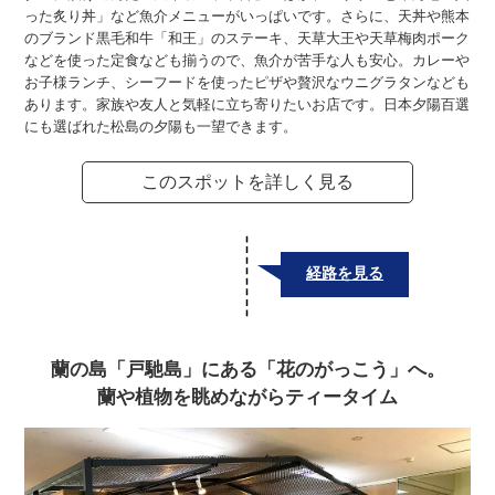
った炙り丼」など魚介メニューがいっぱいです。さらに、天丼や熊本
のブランド黒毛和牛「和王」のステーキ、天草大王や天草梅肉ポーク
などを使った定食なども揃うので、魚介が苦手な人も安心。カレーや
お子様ランチ、シーフードを使ったピザや贅沢なウニグラタンなども
あります。家族や友人と気軽に立ち寄りたいお店です。日本夕陽百選
にも選ばれた松島の夕陽も一望できます。
このスポットを詳しく見る
経路を見る
蘭の島「戸馳島」にある「花のがっこう」へ。
蘭や植物を眺めながらティータイム