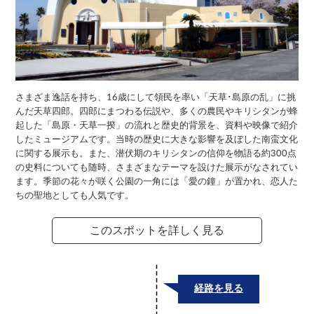
さまざま逸話を持ち、16歳にして領民を率い「天草･島原の乱」に挑
んだ天草四郎。四郎にまつわる伝説や、多くの農民やキリシタンが蜂
起した「島原・天草一揆」の流れと歴史的背景を、資料や映像で紹介
したミュージアムです。当時の歴史に大きな影響を及ぼした南蛮文化
に関する展示も。また、潜伏期のキリシタンの信仰を物語る約300点
の史料についても随時、さまざまなテーマを設けた展示がなされてい
ます。季節の花々が咲く公園の一角には「愛の鐘」が置かれ、恋人た
ちの聖地としても人気です。
このスポットを詳しく見る
経路を見る