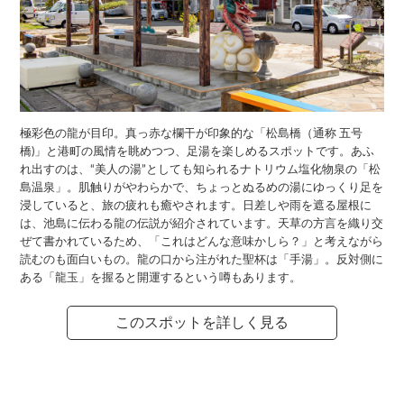
極彩色の龍が目印。真っ赤な欄干が印象的な「松島橋（通称 五号
橋)」と港町の風情を眺めつつ、足湯を楽しめるスポットです。あふ
れ出すのは、“美人の湯”としても知られるナトリウム塩化物泉の「松
島温泉」。肌触りがやわらかで、ちょっとぬるめの湯にゆっくり足を
浸していると、旅の疲れも癒やされます。日差しや雨を遮る屋根に
は、池島に伝わる龍の伝説が紹介されています。天草の方言を織り交
ぜて書かれているため、「これはどんな意味かしら？」と考えながら
読むのも面白いもの。龍の口から注がれた聖杯は「手湯」。反対側に
ある「龍玉」を握ると開運するという噂もあります。
このスポットを詳しく見る