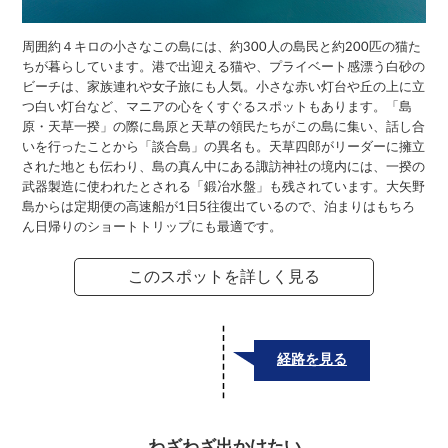
周囲約４キロの小さなこの島には、約300人の島民と約200匹の猫た
ちが暮らしています。港で出迎える猫や、プライベート感漂う白砂の
ビーチは、家族連れや女子旅にも人気。小さな赤い灯台や丘の上に立
つ白い灯台など、マニアの心をくすぐるスポットもあります。「島
原・天草一揆」の際に島原と天草の領民たちがこの島に集い、話し合
いを行ったことから「談合島」の異名も。天草四郎がリーダーに擁立
された地とも伝わり、島の真ん中にある諏訪神社の境内には、一揆の
武器製造に使われたとされる「鍛冶水盤」も残されています。大矢野
島からは定期便の高速船が1日5往復出ているので、泊まりはもちろ
ん日帰りのショートトリップにも最適です。
このスポットを詳しく見る
経路を見る
わざわざ出かけたい