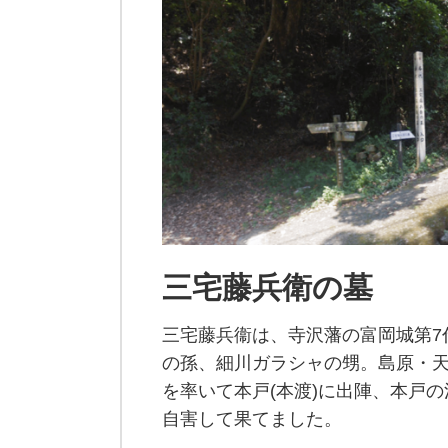
三宅藤兵衛の墓
三宅藤兵衞は、寺沢藩の富岡城第7
の孫、細川ガラシャの甥。島原・
を率いて本戸(本渡)に出陣、本戸
自害して果てました。