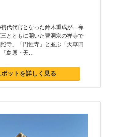
の初代代官となった鈴木重成が、禅
正三とともに開いた曹洞宗の禅寺で
國照寺」「円性寺」と並ぶ「天草四
。「島原・天…
スポットを詳しく見る