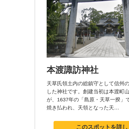
本渡諏訪神社
天草氏領土内の総鎮守として信州
した神社です。創建当初は本渡町
が、1637年の「島原・天草一揆」
焼き払われ、天領となった天…
このスポットを詳し