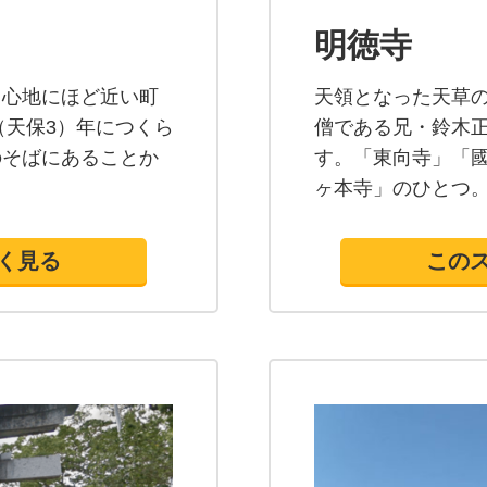
明徳寺
の中心地にほど近い町
天領となった天草
（天保3）年につくら
僧である兄・鈴木
のそばにあることか
す。「東向寺」「
ヶ本寺」のひとつ
く見る
この