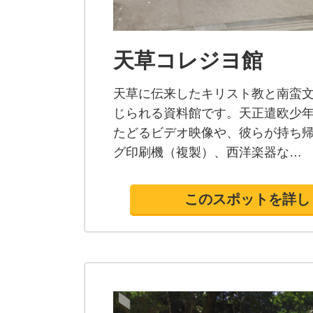
天草コレジヨ館
天草に伝来したキリスト教と南蛮
じられる資料館です。天正遣欧少
たどるビデオ映像や、彼らが持ち
グ印刷機（複製）、西洋楽器な…
このスポットを詳し