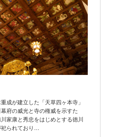
木重成が建立した「天草四ヶ本寺」
川幕府の威光と寺の権威を示すた
徳川家康と秀忠をはじめとする徳川
が祀られており…