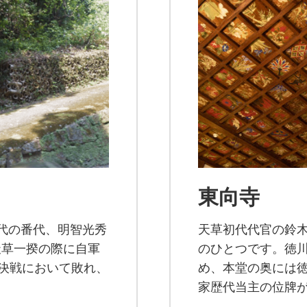
東向寺
代の番代、明智光秀
天草初代代官の鈴
天草一揆の際に自軍
のひとつです。徳
の決戦において敗れ、
め、本堂の奥には
家歴代当主の位牌