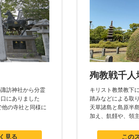
殉教戦千人
の諏訪神社から分霊
キリスト教禁教下
山口にありました
踏みなどによる取
で他の寺社と同様に
天草諸島と島原半
加え、飢饉や、領
く見る
この