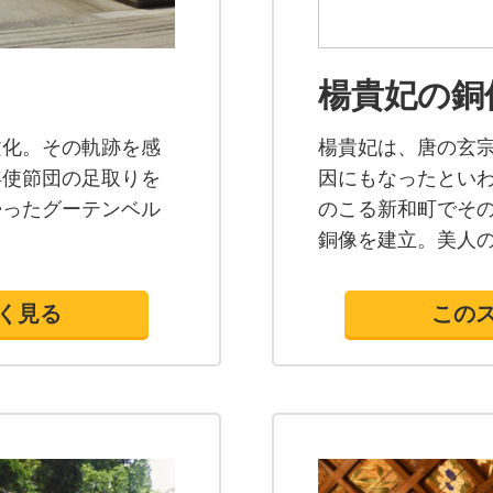
楊貴妃の銅
文化。その軌跡を感
楊貴妃は、唐の玄
年使節団の足取りを
因にもなったとい
帰ったグーテンベル
のこる新和町でその
銅像を建立。美人
く見る
この