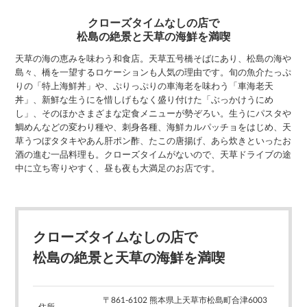
クローズタイムなしの店で
松島の絶景と天草の海鮮を満喫
天草の海の恵みを味わう和食店。天草五号橋そばにあり、松島の海や
島々、橋を一望するロケーションも人気の理由です。旬の魚介たっぷ
りの「特上海鮮丼」や、ぷりっぷりの車海老を味わう「車海老天
丼」、新鮮な生うにを惜しげもなく盛り付けた「ぶっかけうにめ
し」、そのほかさまざまな定食メニューが勢ぞろい。生うにパスタや
鯛めんなどの変わり種や、刺身各種、海鮮カルパッチョをはじめ、天
草うつぼタタキやあん肝ポン酢、たこの唐揚げ、あら炊きといったお
酒の進む一品料理も。クローズタイムがないので、天草ドライブの途
中に立ち寄りやすく、昼も夜も大満足のお店です。
クローズタイムなしの店で
松島の絶景と天草の海鮮を満喫
〒861-6102 熊本県上天草市松島町合津6003
住所