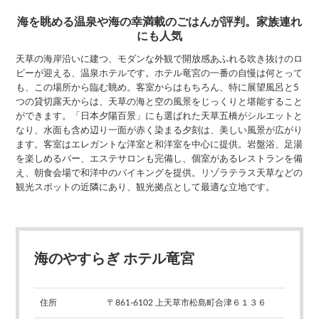
海を眺める温泉や海の幸満載のごはんが評判。家族連れ
にも人気
天草の海岸沿いに建つ、モダンな外観で開放感あふれる吹き抜けのロ
ビーが迎える、温泉ホテルです。ホテル竜宮の一番の自慢は何とって
も、この場所から臨む眺め。客室からはもちろん、特に展望風呂と5
つの貸切露天からは、天草の海と空の風景をじっくりと堪能すること
ができます。「日本夕陽百景」にも選ばれた天草五橋がシルエットと
なり、水面も含め辺り一面が赤く染まる夕刻は、美しい風景が広がり
ます。客室はエレガントな洋室と和洋室を中心に提供。岩盤浴、足湯
を楽しめるバー、エステサロンも完備し、個室があるレストランを備
え、朝食会場で和洋中のバイキングを提供。リゾラテラス天草などの
観光スポットの近隣にあり、観光拠点として最適な立地です。
海のやすらぎ ホテル竜宮
住所
〒861-6102 上天草市松島町合津６１３６