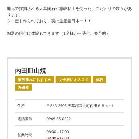
地元で採掘される天草陶石や志岐粘土を使った、こだわりの数々があ
ります。
タコ壺も作られており、実は生産量日本一！！
陶器の絵付け体験もできます（1名様から受付。要予約）
内田皿山焼
家族連れにおすすめ
女子旅にオススメ
体験
陶磁器
住所
〒863-2505 天草郡苓北町内田５５４−１
電話番号
0969-35-0222
08:00 ~17:00
営業時間
09:30 ~17:00