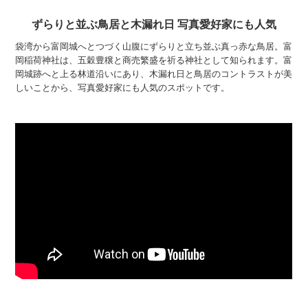
ずらりと並ぶ鳥居と木漏れ日 写真愛好家にも人気
袋湾から富岡城へとつづく山腹にずらりと立ち並ぶ真っ赤な鳥居。富
岡稲荷神社は、五穀豊穣と商売繁盛を祈る神社として知られます。富
岡城跡へと上る林道沿いにあり、木漏れ日と鳥居のコントラストが美
しいことから、写真愛好家にも人気のスポットです。