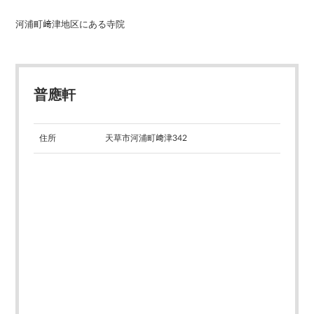
河浦町﨑津地区にある寺院
普應軒
住所
天草市河浦町﨑津342