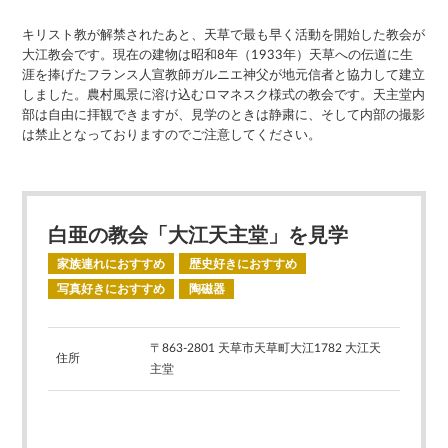
キリスト教が解禁されたあと、天草で最も早く活動を開始した教会が
大江教会です。現在の建物は昭和8年（1933年）天草への伝道に生
涯を捧げたフランス人宣教師ガルニエ神父が地元信者と協力して建立
しました。農村風景に溶け込むロマネスク様式の教会です。天主堂内
部は自由に拝観できますが、見学のときは静粛に、そして内部の撮影
は禁止となっておりますのでご注意してください。
白亜の教会「大江天主堂」を見学
家族連れにおすすめ
歴史好きにおすすめ
写真好きにおすすめ
陶磁器
〒863-2801 天草市天草町大江1782 大江天
住所
主堂