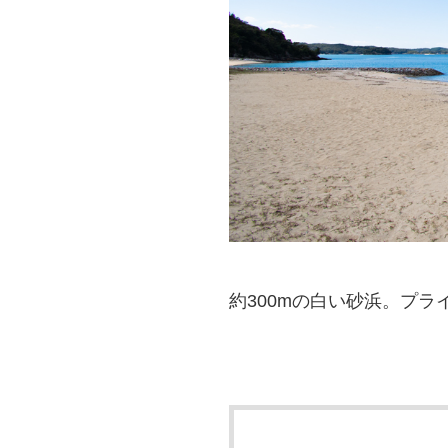
約300mの白い砂浜。プ